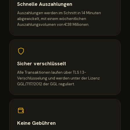
Schnelle Auszahlungen
Auszahlungen werden im Schnitt in 14 Minuten
abgewickelt, mit einem wöchentlichen
Auszahlungsvolumen von €38 Millionen.
Sicher verschlüsselt
Alle Transaktionen laufen über TLS 1.3-
Verschlüsselung und werden unter der Lizenz
GGL/7117/2012 der GGL reguliert.
Keine Gebühren