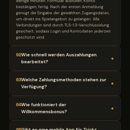
wenige Minuten: Formular ausfüllen, Konto
bestätigen, fertig. Nach der ersten Anmeldung
genügt die Eingabe der gewählten Zugangsdaten,
um direkt ins Spielangebot zu gelangen. Alle
Verbindungen sind durch TLS-1.3-Verschlüsselung
gesichert, sodass Login und Kontodaten jederzeit
geschützt sind.
02
Wie schnell werden Auszahlungen
+
bearbeitet?
03
Welche Zahlungsmethoden stehen zur
+
Verfügung?
04
Wie funktioniert der
+
Willkommensbonus?
05
Gibt es eine mobile App für Trickz