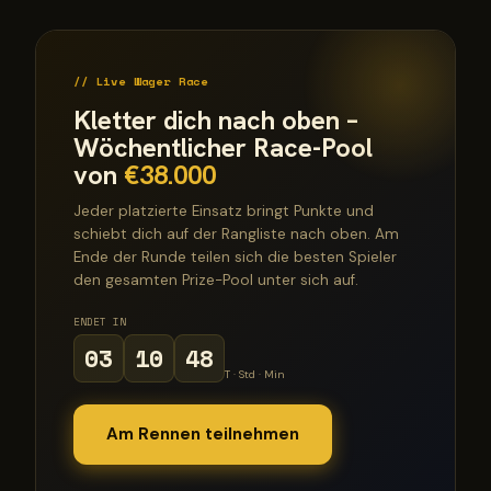
Live Wager Race
Kletter dich nach oben –
Wöchentlicher Race-Pool
von
€38.000
Jeder platzierte Einsatz bringt Punkte und
schiebt dich auf der Rangliste nach oben. Am
Ende der Runde teilen sich die besten Spieler
den gesamten Prize-Pool unter sich auf.
ENDET IN
03
10
48
T · Std · Min
Am Rennen teilnehmen