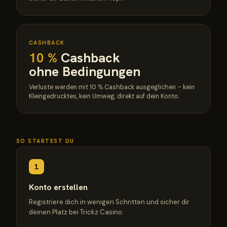
CASHBACK
10 %
Cashback
ohne Bedingungen
Verluste werden mit 10 % Cashback ausgeglichen – kein
Kleingedrucktes, kein Umweg, direkt auf dein Konto.
SO STARTEST DU
1
Konto erstellen
Registriere dich in wenigen Schritten und sicher dir
deinen Platz bei Trickz Casino.