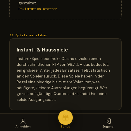
gestaltet.
Reklamation starten
Spiele verstehen
Instant- & Hausspiele
Instant-Spiele bei Trickz Casino erzielen einen
durchschnittlichen RTP von 98,7 % – das bedeutet,
ein größerer Anteil jedes Einsatzes fließt statistisch
an den Spieler zurück. Diese Spiele haben in der
Regel eine niedrige bis mittlere Volatilität, was
häufigere, kleinere Auszahlungen begünstigt. Wer
gezielt auf günstige Quoten setzt, findet hier eine
solide Ausgangsbasis.
Slots & Live-Casino
Anmelden
Bonus
Zugang