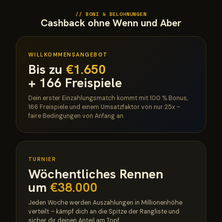
BONI & BELOHNUNGEN
Cashback ohne Wenn und Aber
WILLKOMMENSANGEBOT
Bis zu
€1.650
+ 166 Freispiele
Dein erster Einzahlungsmatch kommt mit 100 % Bonus,
166 Freispiele und einem Umsatzfaktor von nur 25x –
faire Bedingungen von Anfang an.
TURNIER
Wöchentliches Rennen
um
€38.000
Jeden Woche werden Auszahlungen in Millionenhöhe
verteilt – kämpf dich an die Spitze der Rangliste und
sicher dir deinen Anteil am Topf.