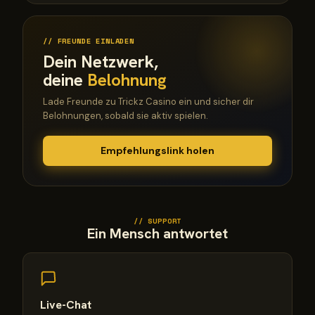
FREUNDE EINLADEN
Dein Netzwerk,
deine
Belohnung
Lade Freunde zu Trickz Casino ein und sicher dir
Belohnungen, sobald sie aktiv spielen.
Empfehlungslink holen
SUPPORT
Ein Mensch antwortet
Live-Chat