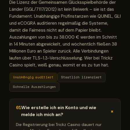
Die Lizenz der Gemeinsamen Glücksspielbehörde der
Länder (GGL/7117/2012) ist kein Beiwerk – sie ist das
Fundament. Unabhängige Prüfinstanzen wie QUINEL, GLI
und eCOGRA auditieren regelmäßig die Systeme,
damit die Fairness nicht auf dem Papier bleibt.
Auszahlungen von bis zu 38.000 € werden im Schnitt
in 14 Minuten abgewickelt, und wöchentlich fließen 38
Millionen Euro an Spieler zurück. Alle Verbindungen
laufen über TLS-1.3-Verschlüsselung. Wer bei Trickz
Casino spielt, weiß genau, womit er es zu tun hat.
Unabhängig auditiert
Staatlich lizenziert
Schnelle Auszahlungen
01
Wie erstelle ich ein Konto und wie
+
melde ich mich an?
Die Registrierung bei Trickz Casino dauert nur