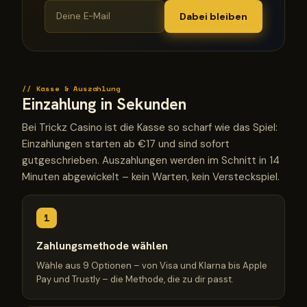
Dabei bleiben
Deine E-Mail
Kasse & Auszahlung
Einzahlung in Sekunden
Bei Trickz Casino ist die Kasse so scharf wie das Spiel:
Einzahlungen starten ab €17 und sind sofort
gutgeschrieben. Auszahlungen werden im Schnitt in 14
Minuten abgewickelt – kein Warten, kein Versteckspiel.
1
Zahlungsmethode wählen
Wähle aus 9 Optionen – von Visa und Klarna bis Apple
Pay und Trustly – die Methode, die zu dir passt.