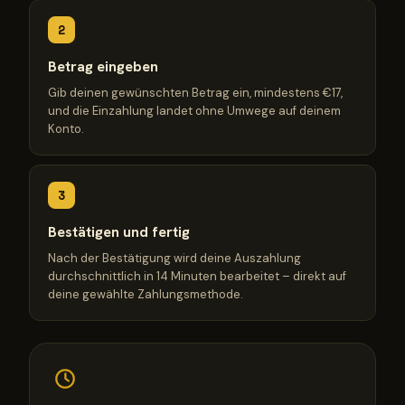
2
Betrag eingeben
Gib deinen gewünschten Betrag ein, mindestens €17,
und die Einzahlung landet ohne Umwege auf deinem
Konto.
3
Bestätigen und fertig
Nach der Bestätigung wird deine Auszahlung
durchschnittlich in 14 Minuten bearbeitet – direkt auf
deine gewählte Zahlungsmethode.